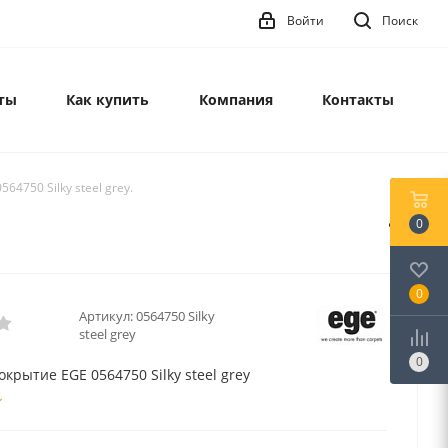
Войти
Поиск
ты
Как купить
Компания
Контакты
64750 Silky steel grey.
0
0
Артикул:
0564750 Silky
steel grey
0
крытие EGE 0564750 Silky steel grey