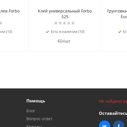
леи Forbo
Клей универсальный Forbo
Грунтовка
525
Eur
ии (10)
Есть в наличии (10)
Ес
€
0
/шт
Помощь
Не найдено ру
Блог
Оставайтесь
Вопрос-ответ
Бренды