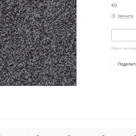
€0
Звоните
Наши менедже
Поделит