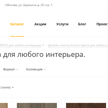
г.Москва, ул. Шумкина д. 20 стр. 1.
Каталог
Акции
Услуги
Блог
Проек
MTICO для любого интерьера.
-
Дизайн плитка Amtico Spacia для любого 
a для любого интерьера.
Формат
Коллекция
стание)