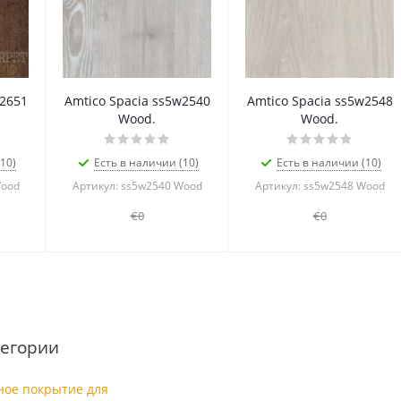
w2651
Amtico Spacia ss5w2540
Amtico Spacia ss5w2548
Wood.
Wood.
10)
Есть в наличии (10)
Есть в наличии (10)
Wood
Артикул: ss5w2540 Wood
Артикул: ss5w2548 Wood
€0
€0
егории
ное покрытие для