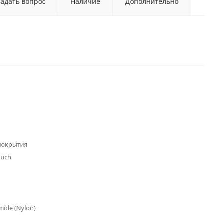
Задать вопрос
Наличие
Дополнительно
покрытия
ouch
mide (Nylon)