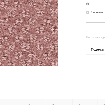
€0
Звоните
Наши менедже
Поделит