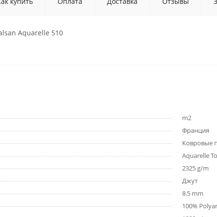
Как купить
Оплата
Доставка
Отзывы
lsan Aquarelle 510
m2
Франция
Ковровые 
Aquarelle T
2325 g/m
Джут
8.5 mm
100% Polya