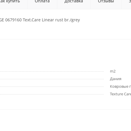
Как купить
Оплата
Доставка
Отзывы
 0679160 Text.Care Linear rust br./grey
m2
Дания
Ковровые 
Texture Car