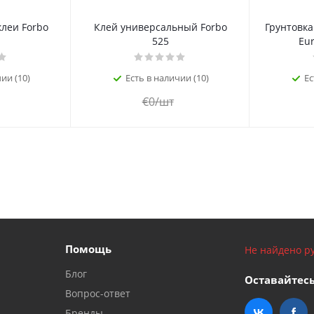
леи Forbo
Клей универсальный Forbo
Грунтовка
525
Eur
ии (10)
Есть в наличии (10)
Ес
€
0
/шт
Помощь
Не найдено ру
Блог
Оставайтесь
Вопрос-ответ
Бренды