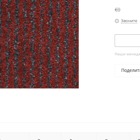
€0
Звоните
Наши менедже
Поделит