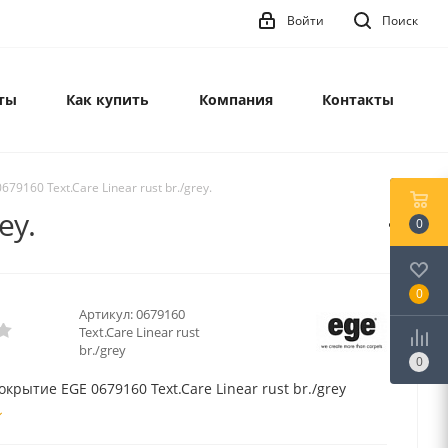
Войти
Поиск
ты
Как купить
Компания
Контакты
9160 Text.Care Linear rust br./grey.
ey.
0
0
Артикул:
0679160
Text.Care Linear rust
br./grey
0
крытие EGE 0679160 Text.Care Linear rust br./grey