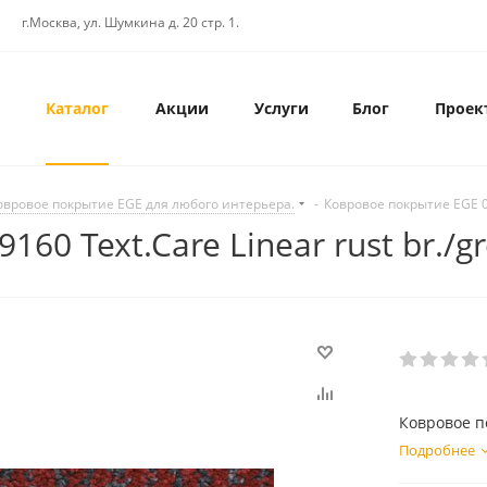
г.Москва, ул. Шумкина д. 20 стр. 1.
Каталог
Акции
Услуги
Блог
Проек
овровое покрытие EGE для любого интерьера.
-
Ковровое покрытие EGE 067
0 Text.Care Linear rust br./gr
Ковровое по
Подробнее