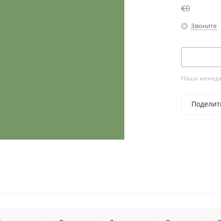
€0
Звоните
Наши менедже
Поделит