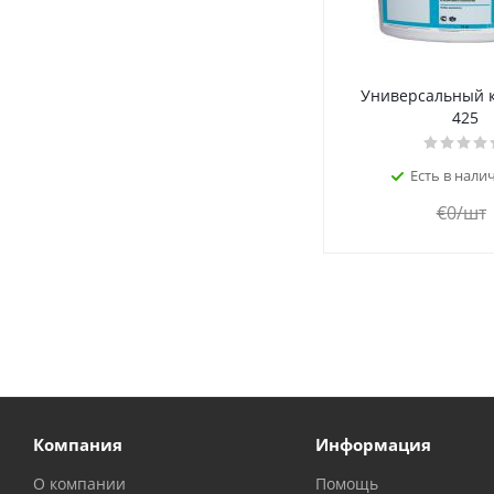
Универсальный к
425
Есть в налич
€
0
/шт
Компания
Информация
О компании
Помощь