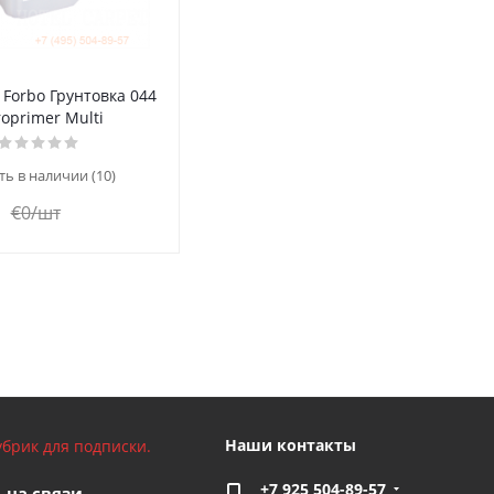
 Forbo Грунтовка 044
oprimer Multi
ть в наличии (10)
€
0
/шт
Наши контакты
брик для подписки.
+7 925 504-89-57
 на связи