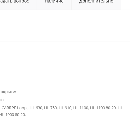
Задать вопрос
Наличие
Дополнительно
покрытия
an
 CARRРE Loop , HL 630, HL 750, HL 910, HL 1100, HL 1100 80-20, HL
HL 1900 80-20.