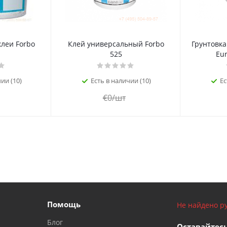
леи Forbo
Клей универсальный Forbo
Грунтовка
525
Eur
ии (10)
Есть в наличии (10)
Ес
€
0
/шт
Помощь
Не найдено ру
Блог
Оставайтесь