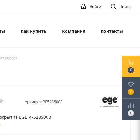
Войти
Поиск
ты
Как купить
Компания
Контакты
RF5285008.
0
0
Артикул:
RF5285008
0
окрытие EGE RF5285008