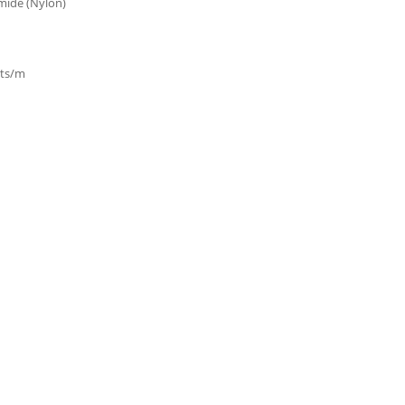
mide (Nylon)
nts/m