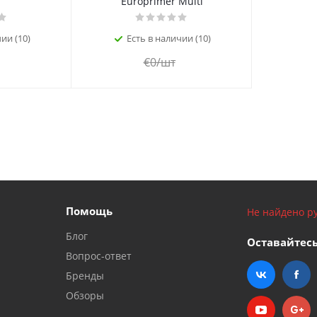
Europrimer Multi
ии (10)
Есть в наличии (10)
€
0
/шт
Помощь
Не найдено ру
Блог
Оставайтесь
Вопрос-ответ
Бренды
Обзоры