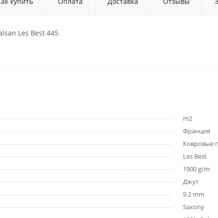
Как купить
Оплата
Доставка
Отзывы
lsan Les Best 445
m2
Франция
Ковровые 
Les Best
1900 g/m
Джут
9.2 mm
Saxony