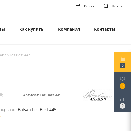
Войти
Поиск
ты
Как купить
Компания
Контакты
lsan Les Best 445.
0
0
Артикул:
Les Best 445
0
окрытие Balsan Les Best 445